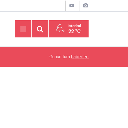
İstanbul
22 °C
21:15
Final Fantasy VII Remake Mod Baş Döndürücü V
Günün tüm
haberleri