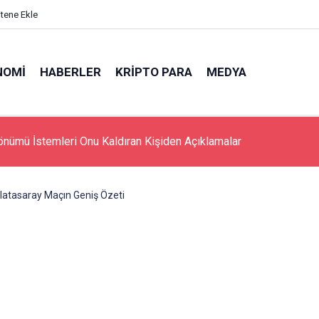
itene Ekle
NOMI
HABERLER
KRIPTO PARA
MEDYA
0th Anniversary Music Fest Hayranlarla Hit Oldu
latasaray Maçın Geniş Özeti