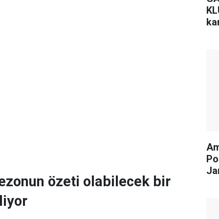
KL
kar
Am
Po
Jan
ezonun özeti olabilecek bir
liyor