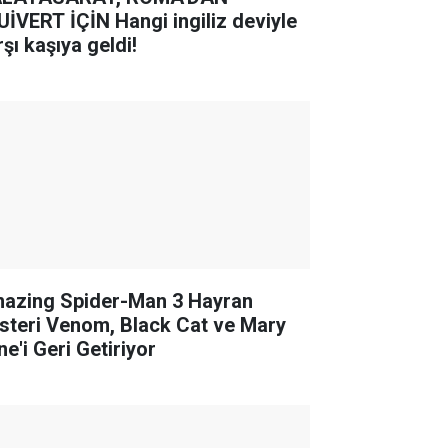
UİVERT İÇİN Hangi ingiliz deviyle
şı kaşıya geldi!
azing Spider-Man 3 Hayran
steri Venom, Black Cat ve Mary
e'i Geri Getiriyor