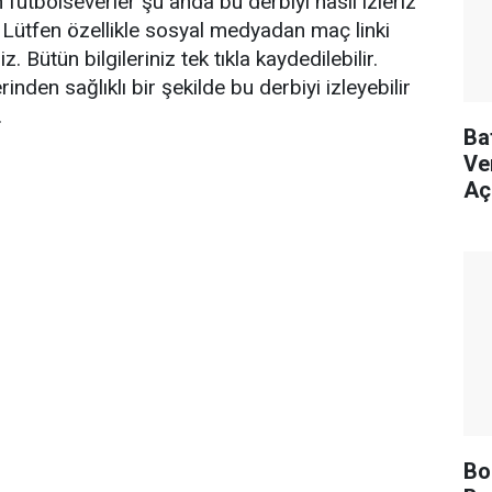
futbolseverler şu anda bu derbiyi nasıl izleriz
. Lütfen özellikle sosyal medyadan maç linki
z. Bütün bilgileriniz tek tıkla kaydedilebilir.
inden sağlıklı bir şekilde bu derbiyi izleyebilir
.
Ba
Ver
Aç
Bo