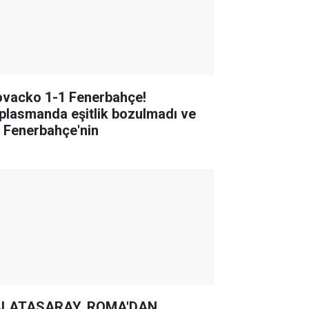
ovacko 1-1 Fenerbahçe!
plasmanda eşitlik bozulmadı ve
r Fenerbahçe'nin
LATASARAY, ROMA'DAN