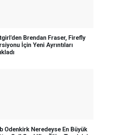
tgirl'den Brendan Fraser, Firefly
siyonu İçin Yeni Ayrıntıları
ıkladı
b Odenkirk Neredeyse En Büyük