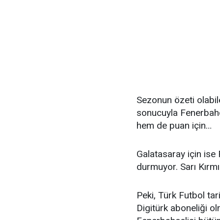
Sezonun özeti olabi
sonucuyla Fenerbahç
hem de puan için…
Galatasaray için ise
durmuyor. Sarı Kırmız
Peki, Türk Futbol tar
Digitürk aboneliği ol