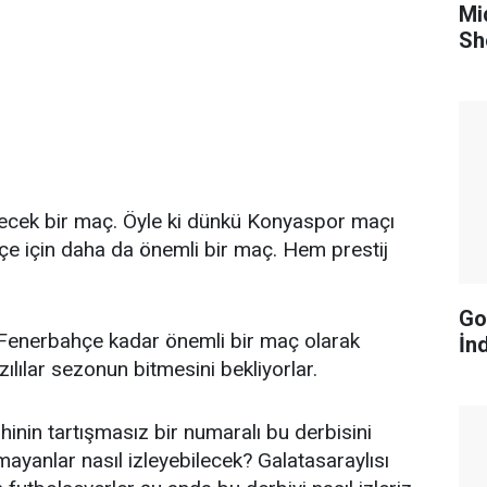
Mi
Sh
lecek bir maç. Öyle ki dünkü Konyaspor maçı
e için daha da önemli bir maç. Hem prestij
Go
 Fenerbahçe kadar önemli bir maç olarak
İn
ılılar sezonun bitmesini bekliyorlar.
ihinin tartışmasız bir numaralı bu derbisini
mayanlar nasıl izleyebilecek? Galatasaraylısı