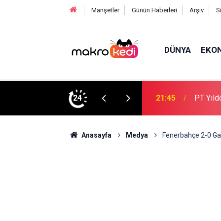
Manşetler
Günün Haberleri
Arşiv
S
DÜNYA
EKO
ıran Kişiden Açıklamalar
24
21:30
Kirby 3
Anasayfa
Medya
Fenerbahçe 2-0 Ga