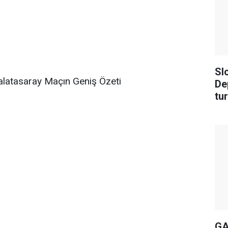
Sl
latasaray Maçın Geniş Özeti
De
tu
GA